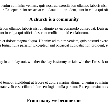
t enim ad minim veniam, quis nostrud exercitation ullamco laboris nisi 
atur. Excepteur sint occaecat cupidatat non proident, sunt in culpa qui of
A church is a community
ion ullamco laboris nisi ut aliquip ex ea commodo consequat. Duis aute 
unt in culpa qui officia deserunt mollit anim id est laborum.
re et dolore magna aliqua. Ut enim ad minim veniam, quis nostrud exerc
eu fugiat nulla pariatur. Excepteur sint occaecat cupidatat non proident, s
y in and day out, whether the day is stormy or fair, whether I’m sick or
d tempor incididunt ut labore et dolore magna aliqua. Ut enim ad minim 
te velit esse cillum dolore eu fugiat nulla pariatur. Excepteur sint occa
From many we become one