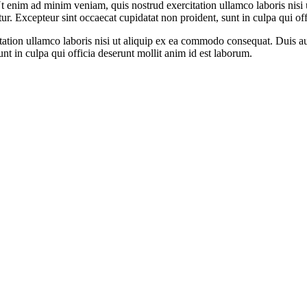
t enim ad minim veniam, quis nostrud exercitation ullamco laboris nisi 
atur. Excepteur sint occaecat cupidatat non proident, sunt in culpa qui of
ion ullamco laboris nisi ut aliquip ex ea commodo consequat. Duis aute 
unt in culpa qui officia deserunt mollit anim id est laborum.