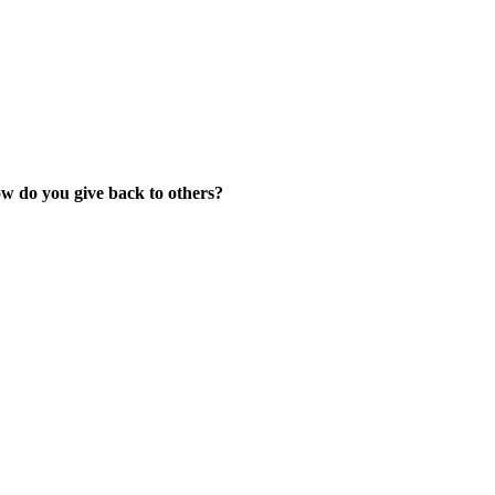
Skip
to
content
w do you give back to others?
View
Larger
Image